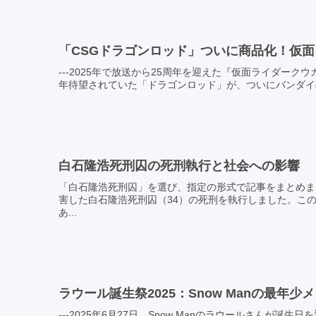
「CSGドラゴンロッド」ついに商品化！仮面
---2025年で放送から25周年を迎えた『仮面ライダー
年待望されていた「ドラゴンロッド」が、ついにバンダイのなりき
白石隆浩死刑囚の死刑執行と社会への影響
「白石隆浩死刑囚」を選び、指定の形式で記事をまとめました
害した白石隆浩死刑囚（34）の死刑を執行しました。この
あ...
ラウール誕生祭2025：Snow Manの最年
---2025年6月27日、Snow Manのラウールさんが