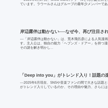
ています。ラウールさんはグループの最年少メンバーであり
岸辺露伴は動かない──なぜ今、再び注目さ
---「岸辺露伴は動かない」は、荒木飛呂彦による人気漫
す。主人公は、独自の能力「ヘブンズ・ドアー」を持つ漫
その謎を解き明かし...
「Deep into you」がトレンド入り！
---2025年6月現在、SNSや音楽ファンの間で大きな話題と
がトレンド入りしているのか、その理由や魅力、さらにはフ