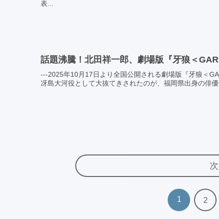
表...
話題沸騰！北田祥一郎、劇場版『牙狼＜GARO
---2025年10月17日より全国公開される劇場版『牙狼＜
冴島大河役として大抜てきされたのが、福岡県出身の俳優・
次
1
2