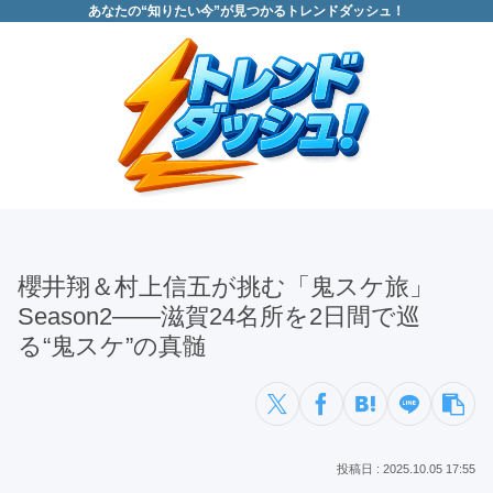
あなたの“知りたい今”が見つかるトレンドダッシュ！
櫻井翔＆村上信五が挑む「鬼スケ旅」
Season2――滋賀24名所を2日間で巡
る“鬼スケ”の真髄
2025.10.05 17:55