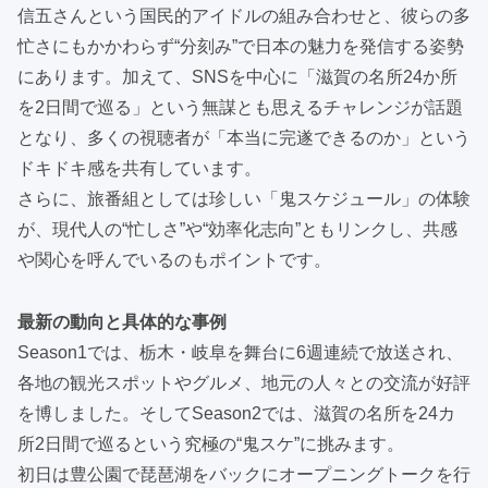
信五さんという国民的アイドルの組み合わせと、彼らの多
忙さにもかかわらず“分刻み”で日本の魅力を発信する姿勢
にあります。加えて、SNSを中心に「滋賀の名所24か所
を2日間で巡る」という無謀とも思えるチャレンジが話題
となり、多くの視聴者が「本当に完遂できるのか」という
ドキドキ感を共有しています。
さらに、旅番組としては珍しい「鬼スケジュール」の体験
が、現代人の“忙しさ”や“効率化志向”ともリンクし、共感
や関心を呼んでいるのもポイントです。
最新の動向と具体的な事例
Season1では、栃木・岐阜を舞台に6週連続で放送され、
各地の観光スポットやグルメ、地元の人々との交流が好評
を博しました。そしてSeason2では、滋賀の名所を24カ
所2日間で巡るという究極の“鬼スケ”に挑みます。
初日は豊公園で琵琶湖をバックにオープニングトークを行