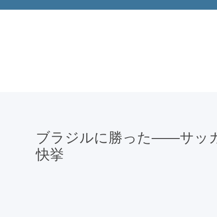
ブラジルに勝った――サッ
快挙