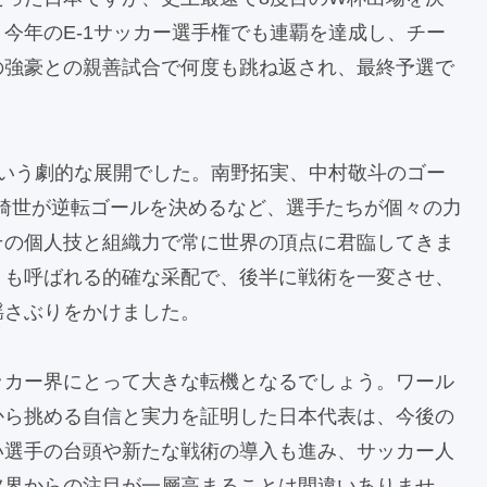
今年のE-1サッカー選手権でも連覇を達成し、チー
の強豪との親善試合で何度も跳ね返され、最終予選で
という劇的な展開でした。南野拓実、中村敬斗のゴー
綺世が逆転ゴールを決めるなど、選手たちが個々の力
その個人技と組織力で常に世界の頂点に君臨してきま
とも呼ばれる的確な采配で、後半に戦術を一変させ、
揺さぶりをかけました。
ッカー界にとって大きな転機となるでしょう。ワール
から挑める自信と実力を証明した日本代表は、今後の
い選手の台頭や新たな戦術の導入も進み、サッカー人
ツ界からの注目が一層高まることは間違いありませ