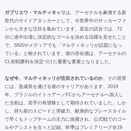
ガブリエウ・マルティネッリ
は、アーセナルを象徴する新
世代のサイドアタッカーとして、今世界中のサッカーファ
ンから大きな注目を集めています。直近の試合では、72
分に途中出場し決定的なゴールを決める活躍を見せたこと
で、SNSやメディアでも「マルティネッリが話題になっ
ている」と称されています。彼の存在感は、アーセナルの
CL初戦勝利を決定づけた重要な要素となりました。
なぜ今、マルティネッリが注目されているのか
。その背景
には、急成長を遂げる彼のキャリアがあります。2019
年、ブラジルのイトゥアーノFCからアーセナルへ加入し
た当初は、若手の有望株として期待されていました。しか
し、持ち前のスピードと突破力、献身的なプレースタイル
で早くもトップチームの主力に抜擢され、公式戦でのゴー
ルやアシストを次々と記録。昨季はプレミアリーグ全19