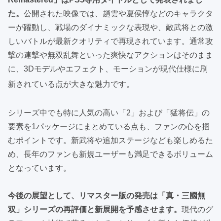
た。
公開された映像では、趙雲や夏侯惇などのキャラクタ
ーが躍動し、戦場のダイナミックな表現や、敵武将との激
しいバトルが最新クオリティで再現されています。通常攻
撃の連撃や無双乱舞といった爽快なアクションはそのまま
に、3Dモデルやエフェクト、モーションが現代仕様に刷
新されている点が大きな魅力です
。
シリーズ中でも特に人気の高い「2」および「猛将伝」の
要素を1パッケージにまとめている点も、ファンの心を掴
むポイントです。新武将や追加ステージなども楽しめるた
め、長年のファンも新規ユーザーも満足できるボリューム
となっています。
今後の展望として、リマスター版の発売は「真・三國無
双」シリーズの再評価と新展開を予感させます。
現代のグ