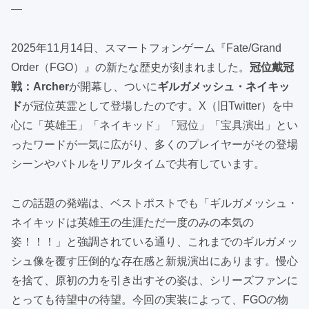
—
2025年11月14日、スマートフォンゲーム『Fate/Grand
Order（FGO）』の新たな歴史が刻まれました。
冠位戴冠
戦：Archer
が開幕し、ついに
ギルガメッシュ・ネイキッ
ド
が冠位英霊として登場したのです。X（旧Twitter）を中
心に「英雄王」「ネイキッド」「冠位」「宝具演出」とい
ったワードが一気に広がり、多くのプレイヤーがその登場
シーンやバトルをリアルタイムで共有しています。
この話題の発端は、ベストポストでも「ギルガメッシュ・
ネイキッドは英雄王の生涯ただ一度のみの本気の
姿！！！」と強調されている通り、これまでのギルガメッ
シュ像を覆す圧倒的な存在感と新規演出にあります。慢心
を捨て、原初の力を引き出すその姿は、シリーズファンに
とっても待望中の待望。今回の実装によって、FGOの物