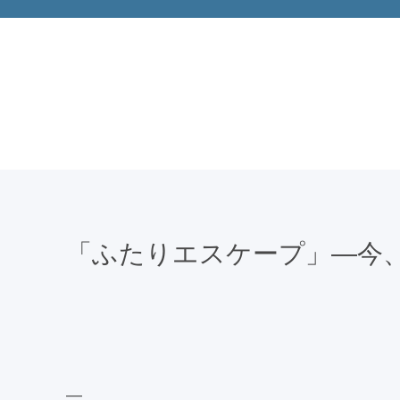
「ふたりエスケープ」―今
—