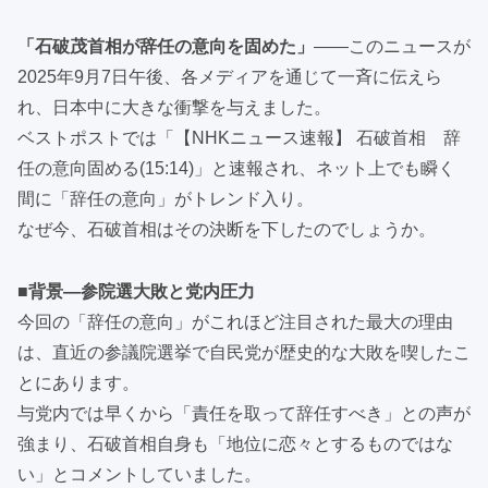
「石破茂首相が辞任の意向を固めた」
——このニュースが
2025年9月7日午後、各メディアを通じて一斉に伝えら
れ、日本中に大きな衝撃を与えました。
ベストポストでは「【NHKニュース速報】 石破首相 辞
任の意向固める(15:14)」と速報され、ネット上でも瞬く
間に「辞任の意向」がトレンド入り。
なぜ今、石破首相はその決断を下したのでしょうか。
■背景—参院選大敗と党内圧力
今回の「辞任の意向」がこれほど注目された最大の理由
は、直近の参議院選挙で自民党が歴史的な大敗を喫したこ
とにあります。
与党内では早くから「責任を取って辞任すべき」との声が
強まり、石破首相自身も「地位に恋々とするものではな
い」とコメントしていました。