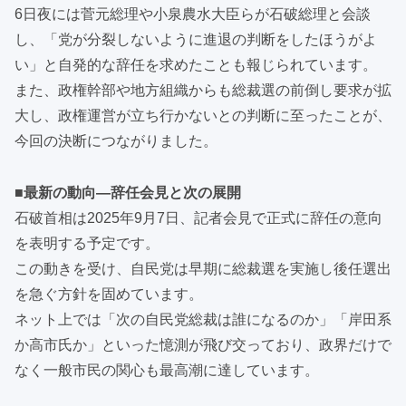
6日夜には菅元総理や小泉農水大臣らが石破総理と会談
し、「党が分裂しないように進退の判断をしたほうがよ
い」と自発的な辞任を求めたことも報じられています。
また、政権幹部や地方組織からも総裁選の前倒し要求が拡
大し、政権運営が立ち行かないとの判断に至ったことが、
今回の決断につながりました。
■最新の動向—辞任会見と次の展開
石破首相は2025年9月7日、記者会見で正式に辞任の意向
を表明する予定です。
この動きを受け、自民党は早期に総裁選を実施し後任選出
を急ぐ方針を固めています。
ネット上では「次の自民党総裁は誰になるのか」「岸田系
か高市氏か」といった憶測が飛び交っており、政界だけで
なく一般市民の関心も最高潮に達しています。