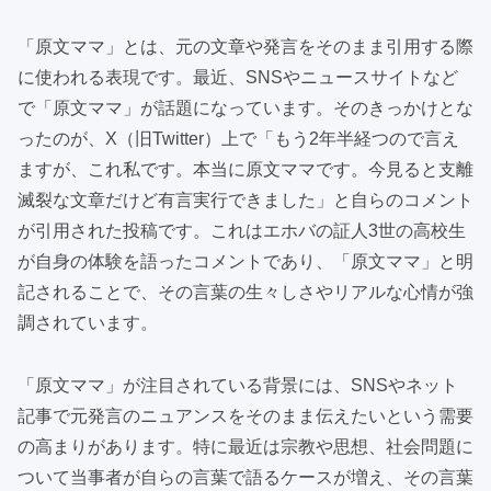
「原文ママ」とは、元の文章や発言をそのまま引用する際
に使われる表現です。最近、SNSやニュースサイトなど
で「原文ママ」が話題になっています。そのきっかけとな
ったのが、X（旧Twitter）上で「もう2年半経つので言え
ますが、これ私です。本当に原文ママです。今見ると支離
滅裂な文章だけど有言実行できました」と自らのコメント
が引用された投稿です。これはエホバの証人3世の高校生
が自身の体験を語ったコメントであり、「原文ママ」と明
記されることで、その言葉の生々しさやリアルな心情が強
調されています。
「原文ママ」が注目されている背景には、SNSやネット
記事で元発言のニュアンスをそのまま伝えたいという需要
の高まりがあります。特に最近は宗教や思想、社会問題に
ついて当事者が自らの言葉で語るケースが増え、その言葉